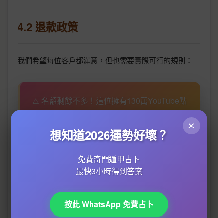
4.2 退款政策
我們希望每位客戶都滿意，但也需要實際可行的規則：
⚠️ 名額剩餘不多！這位擁有130萬YouTube點
擊的玄學師傅，正在限量提供詳批八字命書服
×
務。14天內覺得不準？全額退款。
想知道2026運勢好壞？
把握最後機會預約 →
免費奇門遁甲占卜
最快3小時得到答案
按此 WhatsApp 免費占卜
服務提供前：
如因我們的原因無法提供服務，全額
退款