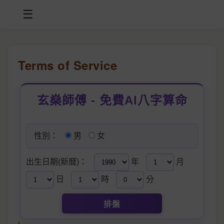
☰
Terms of Service
玄燊師傅 - 免費AI八字算命
性別：
男
女
出生日期(新曆)：
年
月
日
時
分
排盤