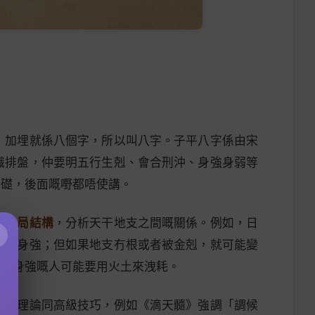
，加埋就係八個字，所以叫八字。子平八字係由宋
識排盤，仲要明五行生剋、會合刑沖、身強身弱等
基礎，後面嘅嘢都唔使講。
睇
命局結構
，分析天干地支之間嘅關係。例如，日
×
常係身強；但如果地支冇根或者被金剋，就可能變
扶，身強嘅人可能要用火土來洩耗。
基本理論同高級技巧，例如《滴天髓》強調「調候