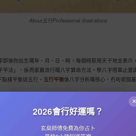
About五行Professional illustrations
字即係你出生嘅年、月、日、時，每個時辰用天干地支表示
子平法」，係而家最流行嘅八字算命方法。學八字唔單止要
下點樣平衡返五行。
五行平衡
係八字分析嘅核心，冇咗呢個
時辰，差一個時辰成個命盤都可能唔同。排好盤之後，就要
身強定身弱。如果日主係甲木，生喺春天木旺嘅季節，咁通
2026會行好運嗎？
係對你命局最有利嘅五行。例如身弱嘅人可能要用水木來生
玄燊師傅免費為你占卜
通會》、《滴天髓》同《窮通寶鑑》。呢啲書講解咗八字嘅