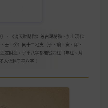
會》、《滴天髓闡微》等古籍精髓，加上現代
辛、壬、癸）同十二地支（子、醜、寅、卯、
情運定財運，子平八字都能從四柱（年柱、月
咁多人信賴子平八字！