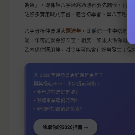
為急」，即係話八字過寒過熱都要先調候，再論
咗好多實用嘅八字書，適合初學者。學八字唔可
八字分析仲要睇
大運流年
，即係你一生中唔同時
呢十年可能就會好辛苦。相反，如果火係你嘅用神
乙木係你嘅用神，咁今年可能會有好事發生；但
😰 2026年運勢會更好還是更差？
與其擔心未來，不如提前知道：
• 今年運勢是好是壞?
• 財運事業運何時到?
• 哪個時期最適合投資?
獲取你的2026指南 →