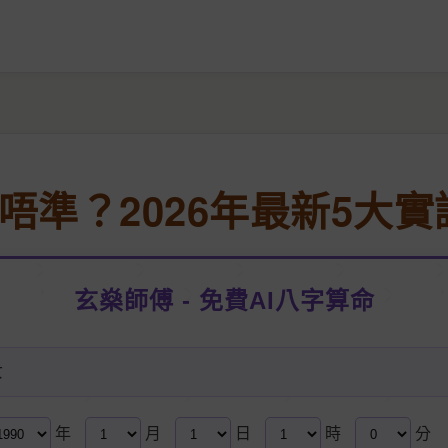
唔準？2026年最新5大
玄燊師傅 - 免費AI八字算命
女
年
月
日
時
分