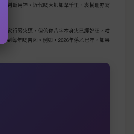
節來判斷用神。近代嘅大師如韋千里、袁樹珊亦寫
你而家行緊火運，但係你八字本身火已經好旺，咁
睇到每年嘅吉凶。例如，2026年係乙巳年，如果