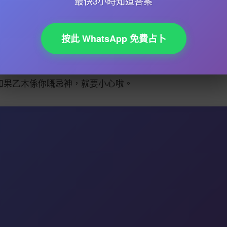
最快3小時知道答案
其他。《窮通寶鑑》則專注於五行嘅喜忌，教你點樣根據季
以急，要慢慢消化呢啲經典嘅精髓。
按此 WhatsApp 免費占卜
期嘅運勢。大運每十年一換，流年就係每年嘅運勢。例如，
，咁呢十年就可能係你嘅黃金時期。流年就更加細緻，可以
如果乙木係你嘅忌神，就要小心啦。