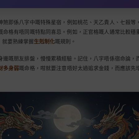
神煞即係八字中嘅特殊星宿，例如桃花、天乙貴人、七殺等
嘅命格有唔同嘅特點同喜忌。例如，正官格嘅人通常比較穩
，就要熟練掌握
生剋制化
嘅規則。
身邊嘅朋友排盤，慢慢累積經驗。記住，八字唔係宿命論，
財多身弱
嘅命格，咁就要注意唔好太過追求金錢，而應該先